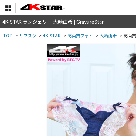
4K-STAR ランジェリー 大崎由希 | GravureStar
TOP
>
サブスク
>
4K-STAR
>
高画質フォト
>
大崎由希
>
高画質