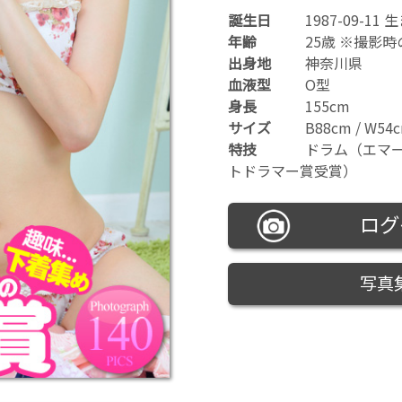
誕生日
1987-09-11 
年齢
25歳 ※撮影
出身地
神奈川県
血液型
O型
身長
155cm
サイズ
B88cm / W54c
特技
ドラム（エマー
トドラマー賞受賞）
ログ
写真