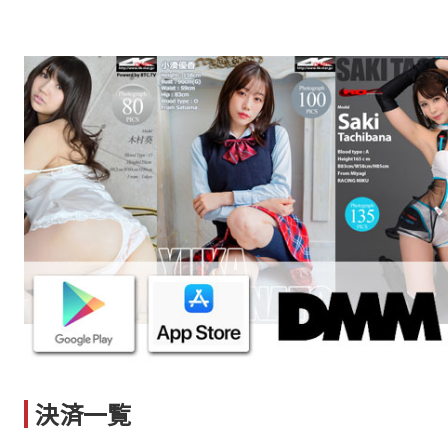
桜野みお フォト【水着（ピンク）】
2026-07-24更新情報
ゆいぴーフォト【オフィスレディ】
ゆいぴー動画【オフィスレディ】
桜のどか動画【水着（ピンク）】
桜のどかフォト【水着（ピンク）】
2026-07-22更新情報
白田ありさ動画【水着（ブルー）】
大上留依フォト【コスチューム】
白田ありさフォト【水着（ブルー）】
決済一覧
2026-07-20更新情報