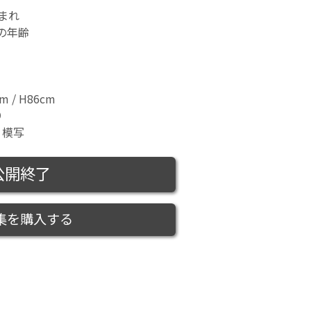
生まれ
時の年齢
m / H86cm
り
、模写
公開終了
集を購入する