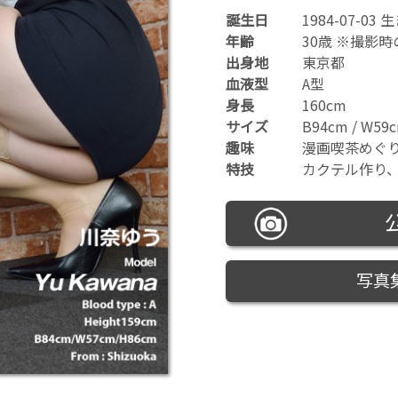
誕生日
1984-07-03 
年齢
30歳 ※撮影
出身地
東京都
血液型
A型
身長
160cm
サイズ
B94cm / W59c
趣味
漫画喫茶めぐ
特技
カクテル作り
写真