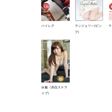
ハイレグ
ランジェリー(ピン
ラ
ク)
水着（赤白ストラ
イプ）