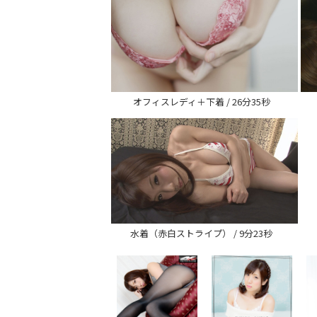
オフィスレディ＋下着 / 26分35秒
水着（赤白ストライプ） / 9分23秒