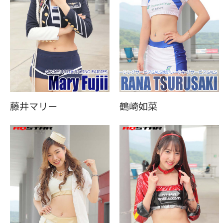
藤井マリー
鶴崎如菜