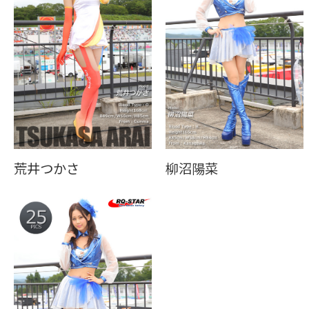
荒井つかさ
柳沼陽菜