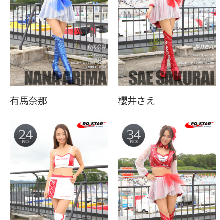
有馬奈那
櫻井さえ