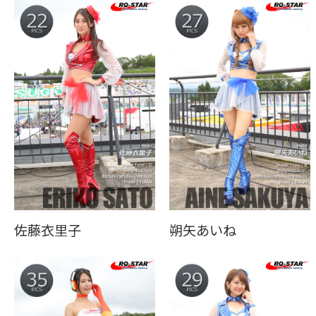
佐藤衣里子
朔矢あいね