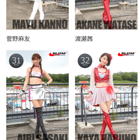
菅野麻友
渡瀬茜