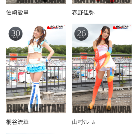
佐崎愛里
春野佳弥
桐谷流華
山村ｹﾚｰﾙ